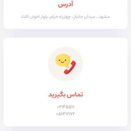
آدرس
مشهد ، میدان جانباز ، چهارراه خیام، بلوار اخوان ثالث
تماس بگیرید
02145511
05137172