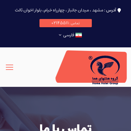
آدرس :
مشهد ، میدان جانباز ، چهارراه خیام، بلوار اخوان ثالث
02145511
تماس :
فارسی
تماس با ما